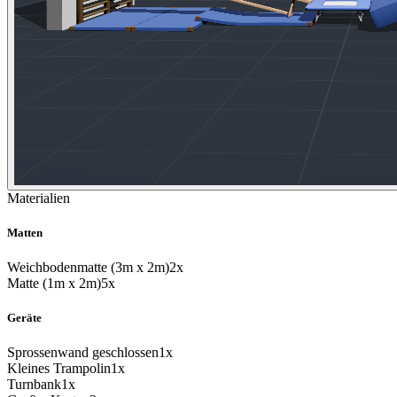
Materialien
Matten
Weichbodenmatte (3m x 2m)
2x
Matte (1m x 2m)
5x
Geräte
Sprossenwand geschlossen
1x
Kleines Trampolin
1x
Turnbank
1x