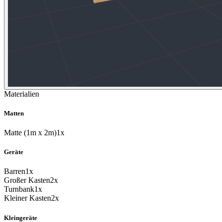
Materialien
Matten
Matte (1m x 2m)
1x
Geräte
Barren
1x
Großer Kasten
2x
Turnbank
1x
Kleiner Kasten
2x
Kleingeräte