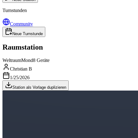
Turnstunden
Community
Neue Turnstunde
Raumstation
Weltraum
Mond
8 Geräte
Christian B
1/25/2026
Station als Vorlage duplizieren