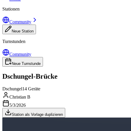
Stationen
Community
Neue Station
Turnstunden
Community
Neue Turnstunde
Dschungel-Brücke
Dschungel
14 Geräte
Christian B
5/3/2026
Station als Vorlage duplizieren